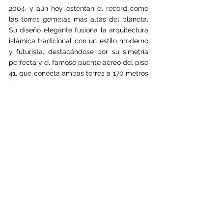
2004, y aún hoy ostentan el récord como 
las torres gemelas más altas del planeta. 
Su diseño elegante fusiona la arquitectura 
islámica tradicional con un estilo moderno 
y futurista, destacándose por su simetría 
perfecta y el famoso puente aéreo del piso 
41, que conecta ambas torres a 170 metros 
de altura.
📍 Ubicación: Están en pleno corazón del 
distrito financiero Bukit Bintang, justo 
detrás del hermoso KLCC Park.
🌇 Tip viajero: Te recomendamos recorrer 
el parque y dejarte maravillar por las vistas 
a las torres al atardecer, cuando los rayos 
del sol iluminan su fachada de acero. Pero 
la magia continúa de noche, cuando se 
encienden y brillan como joyas en el cielo, 
regalandote una imagen que difícilmente 