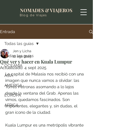
NOMADES & VIAJEROS
Blog de Viajes
Entrada
Todas las guías
Jen y Licha
Todas las guías
12 ago 2025
Qué ver y hacer en Kuala Lumpur
OCEANIA
Actualizado:
4 sept 2025
La capital de Malasia nos recibió con una 
ASIA
imagen que nunca vamos a olvidar: las 
AMERICA
Torres Petronas asomando a lo lejos 
desde la ventana del Grab. Apenas las 
EUROPA
vimos, quedamos fascinados. Son 
AFRICA
imponentes, elegantes y, sin dudas, el 
gran ícono de la ciudad.
Kuala Lumpur es una metrópolis vibrante 