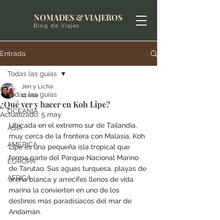
NOMADES & VIAJEROS
Blog de Viajes
Entrada
Todas las guías
Jen y Licha
Todas las guías
11 mar
¿Qué ver y hacer en Koh Lipe?
OCEANIA
Actualizado:
5 may
Ubicada en el extremo sur de Tailandia, 
ASIA
muy cerca de la frontera con Malasia, Koh 
AMERICA
Lipe es una pequeña isla tropical que 
forma parte del Parque Nacional Marino 
EUROPA
de Tarutao. Sus aguas turquesa, playas de 
AFRICA
arena blanca y arrecifes llenos de vida 
marina la convierten en uno de los 
destinos más paradisíacos del mar de 
Andamán.