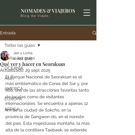
NOMADES & VIAJEROS
Blog de Viajes
Entrada
Todas las guías
Jen y Licha
Todas las guías
4 sept 2025
Qué ver y hacer en Seoraksan
OCEANIA
Actualizado:
29 sept 2025
El Parque Nacional de Seoraksan es el 
ASIA
más emblemático de Corea del Sur y, por 
AMERICA
ello, una de las atracciones favoritas tanto 
de locales como de visitantes 
EUROPA
internacionales. Se encuentra a apenas 12 
AFRICA
km de la ciudad de Sokcho, en la 
provincia de Gangwon-do, en el noreste 
del país. Esta majestuosa montaña, la más 
alta de la cordillera Taebaek, se extiende 