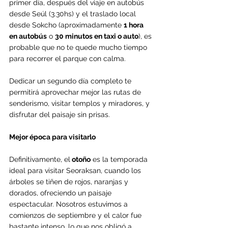
primer día, después del viaje en autobús 
desde Seúl (3.30hs) y el traslado local 
desde Sokcho (aproximadamente 
1 hora 
en autobús
 o 
30 minutos en taxi o auto
), es 
probable que no te quede mucho tiempo 
para recorrer el parque con calma.
Dedicar un segundo día completo te 
permitirá aprovechar mejor las rutas de 
senderismo, visitar templos y miradores, y 
disfrutar del paisaje sin prisas.
Mejor época para visitarlo
Definitivamente, el
 otoño
 es la temporada 
ideal para visitar Seoraksan, cuando los 
árboles se tiñen de rojos, naranjas y 
dorados, ofreciendo un paisaje 
espectacular. Nosotros estuvimos a 
comienzos de septiembre y el calor fue 
bastante intenso, lo que nos obligó a 