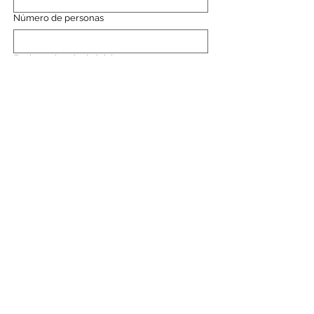
Número de personas
Fecha estimada de inicio
Día
Mes
Año
Mensaje
*
Doy mi consentimiento para que esta 
web almacene la información que envío 
para que puedan responder a mi 