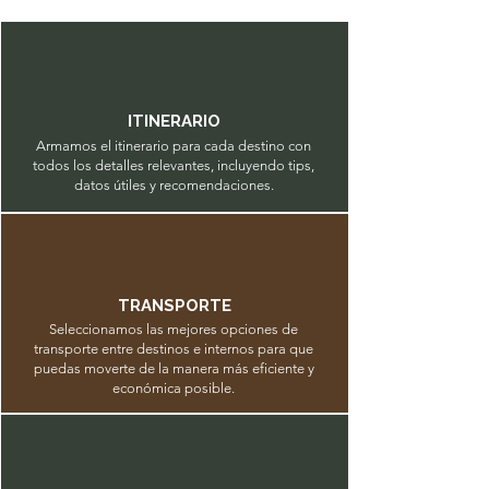
ITINERARIO
Armamos el itinerario para cada destino con
todos los detalles relevantes, incluyendo tips,
datos útiles y recomendaciones.
TRANSPORTE
Seleccionamos las mejores opciones de
transporte entre destinos e internos para que
puedas moverte de la manera más eficiente y
económica posible.