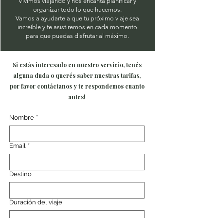
Vivimos viajando y nos encanta planificar y
organizar todo lo que hacemos.
Vamos a ayudarte a que tu próximo viaje sea
increíble y te asistiremos en cada momento
para que puedas disfrutar al máximo.
Si estás interesado en nuestro servicio, tenés
alguna duda o querés saber nuestras tarifas,
por favor contáctanos y te respondemos cuanto
antes!
Nombre
*
Email
*
Destino
Duración del viaje