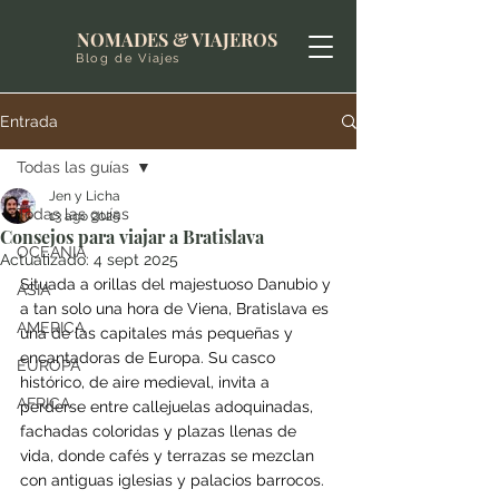
NOMADES & VIAJEROS
Blog de Viajes
Entrada
Todas las guías
Jen y Licha
Todas las guías
13 ago 2025
Consejos para viajar a Bratislava
OCEANIA
Actualizado:
4 sept 2025
Situada a orillas del majestuoso Danubio y 
ASIA
a tan solo una hora de Viena, Bratislava es 
AMERICA
una de las capitales más pequeñas y 
encantadoras de Europa. Su casco 
EUROPA
histórico, de aire medieval, invita a 
AFRICA
perderse entre callejuelas adoquinadas, 
fachadas coloridas y plazas llenas de 
vida, donde cafés y terrazas se mezclan 
con antiguas iglesias y palacios barrocos.