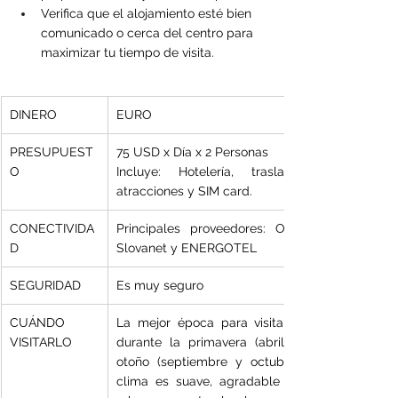
Verifica que el alojamiento esté bien 
comunicado o cerca del centro para 
maximizar tu tiempo de visita.
DINERO
EURO
PRESUPUEST
75 USD x Día x 2 Personas
O
Incluye: Hotelería, traslados, comida, 
atracciones y SIM card.
CONECTIVIDA
Principales proveedores: Orange, SWAN, 
D
Slovanet y ENERGOTEL
SEGURIDAD
Es muy seguro
CUÁNDO 
La mejor época para visitar Bratislava es 
VISITARLO
durante la primavera (abril a junio) y el 
otoño (septiembre y octubre), cuando el 
clima es suave, agradable y los paisajes 