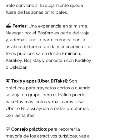
Solo conviene si tu alojamiento queda 
fuera de las zonas principales.
⛴️ 
Ferries: 
Una experiencia en sí misma. 
Navegar por el Bósforo es parte del viaje 
y, además, une la parte europea con la 
asiática de forma rápida y económica. Los 
ferris públicos salen desde Eminönü, 
Karaköy, Beşiktaş y conectan con Kadıköy 
o Üsküdar.
🚖 
Taxis y apps (Uber, BiTaksi): 
Son 
prácticos para trayectos cortos o cuando 
se viaja en grupo, pero el tráfico puede 
hacerlos más lentos y más caros. Usar 
Uber o BiTaksi ayuda a evitar problemas 
con las tarifas.
💡 
Consejo práctico:
 para recorrer la 
mayoría de los atractivos turísticos, vas a 