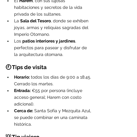
El 
Harem
, con sus lujosas 
habitaciones y secretos de la vida 
privada de los sultanes.
La 
Sala del Tesoro
, donde se exhiben 
joyas, armas y reliquias sagradas del 
Imperio Otomano.
Los 
patios interiores y jardines
, 
perfectos para pasear y disfrutar de 
la arquitectura otomana.
🕘 Tips de visita
Horario:
 todos los días de 9:00 a 18:45. 
Cerrado los martes.
Entrada:
 €55 por persona (incluye 
acceso general; Harem con costo 
adicional).
Cerca de:
 Santa Sofía y Mezquita Azul, 
se puede combinar en una caminata 
histórica.
💡 Tip viajero