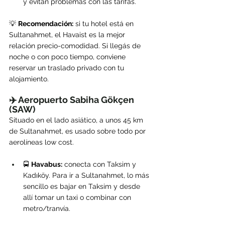
y evitan problemas con las tarifas.
💡 
Recomendación:
 si tu hotel está en 
Sultanahmet, el Havaist es la mejor 
relación precio-comodidad. Si llegás de 
noche o con poco tiempo, conviene 
reservar un traslado privado con tu 
alojamiento.
✈️ Aeropuerto Sabiha Gökçen 
(SAW)
Situado en el lado asiático, a unos 45 km 
de Sultanahmet, es usado sobre todo por 
aerolíneas low cost.
🚍 
Havabus:
 conecta con Taksim y 
Kadıköy. Para ir a Sultanahmet, lo más 
sencillo es bajar en Taksim y desde 
allí tomar un taxi o combinar con 
metro/tranvía.