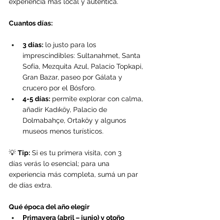
experiencia más local y auténtica.
Cuantos días:
3 días:
 lo justo para los 
imprescindibles: Sultanahmet, Santa 
Sofía, Mezquita Azul, Palacio Topkapi, 
Gran Bazar, paseo por Gálata y 
crucero por el Bósforo.
4-5 días:
 permite explorar con calma, 
añadir Kadıköy, Palacio de 
Dolmabahçe, Ortaköy y algunos 
museos menos turísticos.
💡 
Tip:
 Si es tu primera visita, con 3 
días verás lo esencial; para una 
experiencia más completa, sumá un par 
de días extra.
Qué época del año elegir
Primavera (abril – junio) y otoño 