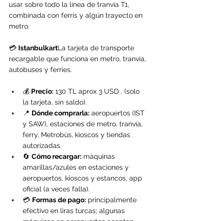
usar sobre todo la línea de tranvía T1, 
combinada con ferris y algún trayecto en 
metro.
💳 
Istanbulkart
La tarjeta de transporte 
recargable que funciona en metro, tranvía, 
autobuses y ferries. 
💰 
Precio:
 130 TL aprox 3 USD . (solo 
la tarjeta, sin saldo).
📍 
Dónde comprarla:
 aeropuertos (IST 
y SAW), estaciones de metro, tranvía, 
ferry, Metrobús, kioscos y tiendas 
autorizadas.
🔄 
Cómo recargar:
 máquinas 
amarillas/azules en estaciones y 
aeropuertos, kioscos y estancos, app 
oficial (a veces falla).
💳 
Formas de pago:
 principalmente 
efectivo en liras turcas; algunas 