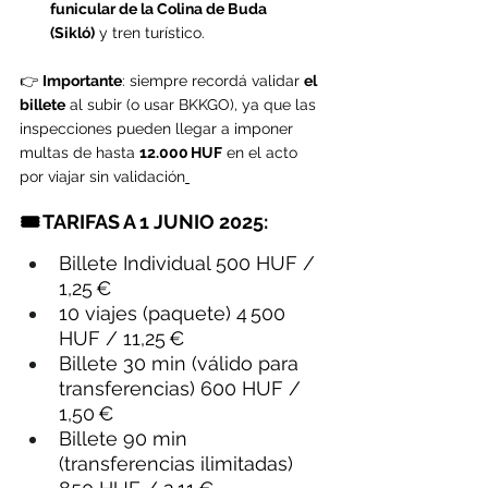
funicular de la Colina de Buda 
(Sikló)
 y tren turístico.
👉 
Importante
: siempre recordá validar 
el 
billete
 al subir (o usar BKKGO), ya que las 
inspecciones pueden llegar a imponer 
multas de hasta 
12.000 HUF
 en el acto 
por viajar sin validación
🎟️ TARIFAS A 1 JUNIO 2025:
Billete Individual 500 HUF / 
1,25 €
10 viajes (paquete) 4 500 
HUF / 11,25 €
Billete 30 min (válido para 
transferencias) 600 HUF / 
1,50 €
Billete 90 min 
(transferencias ilimitadas) 