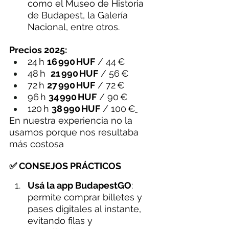
como el Museo de Historia 
de Budapest, la Galería 
Nacional, entre otros.
Precios 2025:
24 h 
16 990 HUF
 / 44 €
48 h  
21 990 HUF
 / 56 €
72 h 
27 990 HUF
 / 72 €
96 h 
34 990 HUF
 / 90 €
120 h 
38 990 HUF
 / 100 €
En nuestra experiencia no la 
usamos porque nos resultaba 
más costosa
✅ CONSEJOS PRÁCTICOS
Usá la app BudapestGO
: 
permite comprar billetes y 
pases digitales al instante, 
evitando filas y 