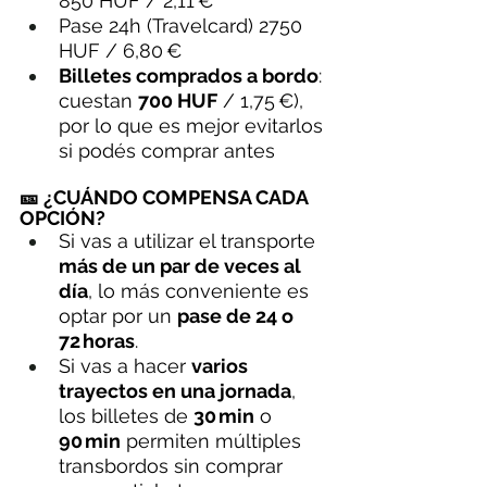
850 HUF / 2,11 €
Pase 24h (Travelcard) 2750 
HUF / 6,80 €
Billetes comprados a bordo
: 
cuestan 
700 HUF
 / 1,75 €), 
por lo que es mejor evitarlos 
si podés comprar antes
🎫 ¿CUÁNDO COMPENSA CADA 
OPCIÓN?
Si vas a utilizar el transporte 
más de un par de veces al 
día
, lo más conveniente es 
optar por un 
pase de 24 o 
72 horas
.
Si vas a hacer 
varios 
trayectos en una jornada
, 
los billetes de 
30 min
 o 
90 min
 permiten múltiples 
transbordos sin comprar 