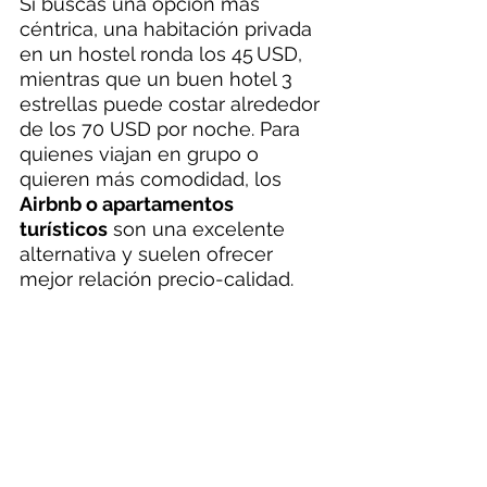
Si buscás una opción más 
céntrica, una habitación privada 
en un hostel ronda los 45 USD, 
mientras que un buen hotel 3 
estrellas puede costar alrededor 
de los 70 USD por noche. Para 
quienes viajan en grupo o 
quieren más comodidad, los 
Airbnb o apartamentos 
turísticos
 son una excelente 
alternativa y suelen ofrecer 
mejor relación precio-calidad.
DINERO
1 USD a HUF 344. 
Si bien se acepta tarjeta en 
casi todos los sitios no está 
demás cambiar algo de dinero, 
eso si evitar el aeropuerto. 