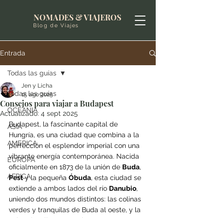
NOMADES & VIAJEROS
Blog de Viajes
Entrada
Todas las guías
Jen y Licha
Todas las guías
15 ago 2025
Consejos para viajar a Budapest
OCEANIA
Actualizado:
4 sept 2025
Budapest, la fascinante capital de 
ASIA
Hungría, es una ciudad que combina a la 
AMERICA
perfección el esplendor imperial con una 
vibrante energía contemporánea. Nacida 
EUROPA
oficialmente en 1873 de la unión de 
Buda
, 
AFRICA
Pest
 y la pequeña 
Óbuda
, esta ciudad se 
extiende a ambos lados del río 
Danubio
, 
uniendo dos mundos distintos: las colinas 
verdes y tranquilas de Buda al oeste, y la 