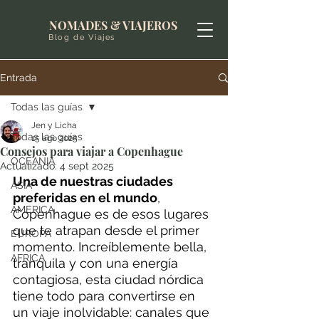
NOMADES & VIAJEROS
Blog de Viajes
Entrada
Todas las guías
Jen y Licha
Todas las guías
15 ago 2025
Consejos para viajar a Copenhague
OCEANIA
Actualizado:
4 sept 2025
Una de nuestras ciudades 
ASIA
preferidas en el mundo
, 
AMERICA
Copenhague es de esos lugares 
que te atrapan desde el primer 
EUROPA
momento. Increíblemente bella, 
AFRICA
tranquila y con una energía 
contagiosa, esta ciudad nórdica 
tiene todo para convertirse en 
un viaje inolvidable: canales que 