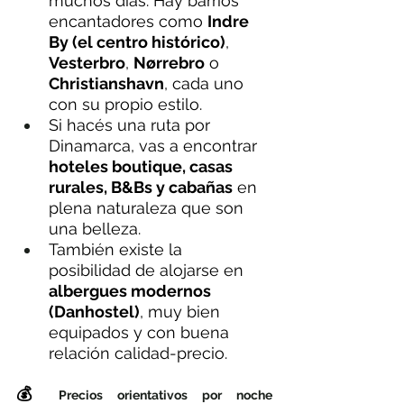
muchos días. Hay barrios 
encantadores como 
Indre 
By (el centro histórico)
, 
Vesterbro
, 
Nørrebro
 o 
Christianshavn
, cada uno 
con su propio estilo.
Si hacés una ruta por 
Dinamarca, vas a encontrar 
hoteles boutique, casas 
rurales, B&Bs y cabañas
 en 
plena naturaleza que son 
una belleza.
También existe la 
posibilidad de alojarse en 
albergues modernos 
(Danhostel)
, muy bien 
equipados y con buena 
relación calidad-precio.
💰 
Precios orientativos por noche 