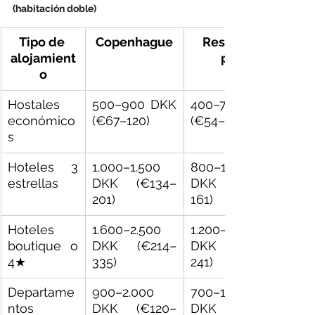
(habitación doble)
Tipo de 
Copenhague
Resto del 
alojamient
país
o
Hostales 
500–900 DKK 
400–700 DKK 
económico
(€67–120)
(€54–94)
s
Hoteles 3 
1.000–1.500 
800–1.200 
estrellas
DKK (€134–
DKK (€107–
201)
161)
Hoteles 
1.600–2.500 
1.200–1.800 
boutique o 
DKK (€214–
DKK (€161–
4★
335)
241)
Departame
900–2.000 
700–1.500 
ntos 
DKK (€120–
DKK (€94–