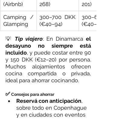
(Airbnb)
268)
201)
Camping / 
300–700 DKK 
300–600 DKK 
Glamping
(€40–94)
(€40–80)
💡 
Tip viajero
: En Dinamarca 
el 
desayuno no siempre está 
incluido
, y puede costar entre 90 
y 150 DKK (€12–20) por persona. 
Muchos alojamientos ofrecen 
cocina compartida o privada, 
ideal para ahorrar cocinando.
✅ 
Consejos para ahorrar
Reservá con anticipación
, 
sobre todo en Copenhague 
y en ciudades con eventos 
culturales o festivales.
Si te animás, 
probá dormir 