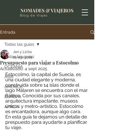
NOMADES & VIAJEROS
Blog de Viajes
Entrada
Todas las guías
Jen y Licha
Todas las guías
29 ago 2025
Presupuesto para viajar a Estocolmo
OCEANIA
Actualizado:
4 sept 2025
Estocolmo, la capital de Suecia, es 
ASIA
una ciudad elegante y moderna, 
construida sobre 14 islas donde el 
AMERICA
lago Mälaren se encuentra con el mar 
Báltico. Conocida por sus canales, 
EUROPA
arquitectura impactante, museos 
únicos y metro-artístico, Estocolmo 
AFRICA
es encantadora, aunque algo cara. 
En esta guía te dejamos un detalle de 
prespuesto para ayudarte a planificar 
tu viaje.