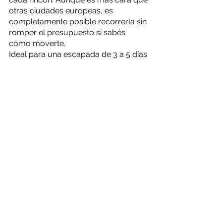
otras ciudades europeas, es 
completamente posible recorrerla sin 
romper el presupuesto si sabés 
cómo moverte.
Ideal para una escapada de 3 a 5 días 
y podés combinarla con 
Copenhague, Oslo o incluso con los 
fiordos noruegos. 