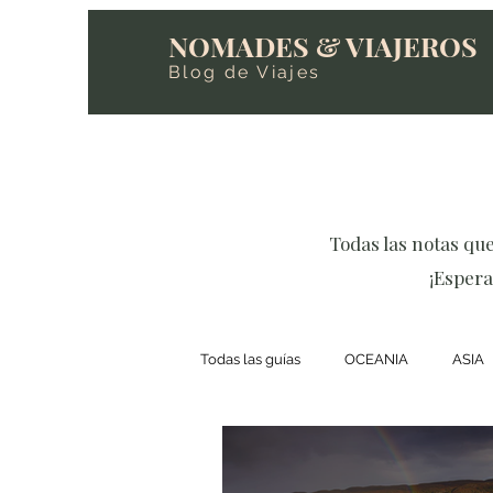
NOMADES & VIAJEROS
Blog de Viajes
Todas las notas qu
¡Espera
Todas las guías
OCEANIA
ASIA