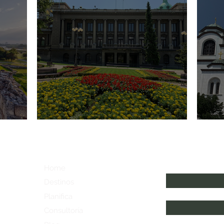
Belgrado
Consejos para viajar a Belgrado
Nombre
Home
Destinos
Email
Planifica
Consultoría
He leído y acepto 