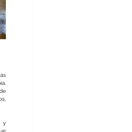
ás 
a. 
de 
s, 
 y 
ue 