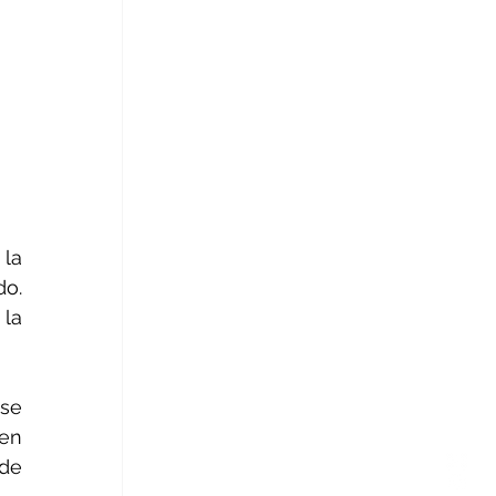
, la 
o. 
la 
se 
en 
de 