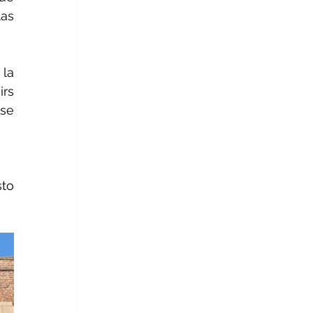
as 
la 
rs 
se 
to 