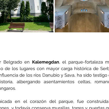
or Belgrado en 
Kalemegdan
, el parque-fortaleza m
 de los lugares con mayor carga histórica de Serbi
fluencia de los ríos Danubio y Sava, ha sido testigo 
oria, albergando asentamientos celtas, romano
úngaros.
bicada en el corazón del parque, fue construida
ones, y todavía conserva murallas, torres y puertas q