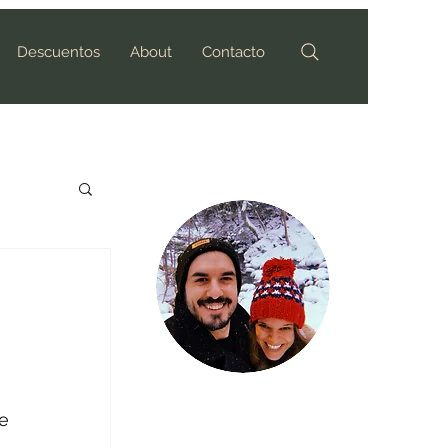
Descuentos
About
Contacto
 
Hola!
e 
Gracias por leernos!