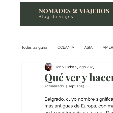
NOMADES & VIAJEROS
Blog de Viajes
Todas las guías
OCEANIA
ASIA
AMER
Jen y Licha
15 ago 2025
Qué ver y hace
Actualizado:
3 sept 2025
Belgrado, cuyo nombre significa 
más antiguas de Europa, con más
en la confluencia de los ríos Da