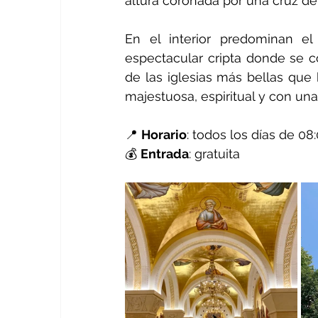
altura coronada por una cruz de
En el interior predominan e
espectacular cripta donde se c
de las iglesias más bellas que
majestuosa, espiritual y con una
📍 
Horario
: todos los días de 08
💰 
Entrada
: gratuita