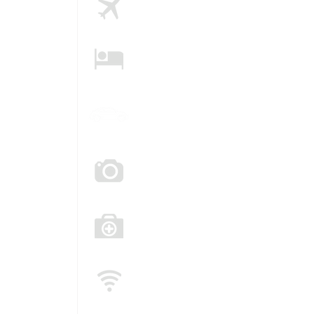
precio
ACÁ
Alojamiento
al
mejor precio
ACÁ
Auto
de alquiler
ACÁ
Actividades
al
mejor precio
ACÁ
Seguro
de viaje con
descuento
ACÁ
E-SIM
con
descuento
ACÁ