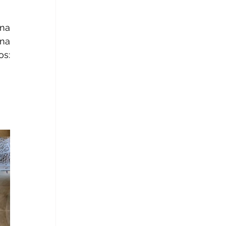
a 
na 
s: 