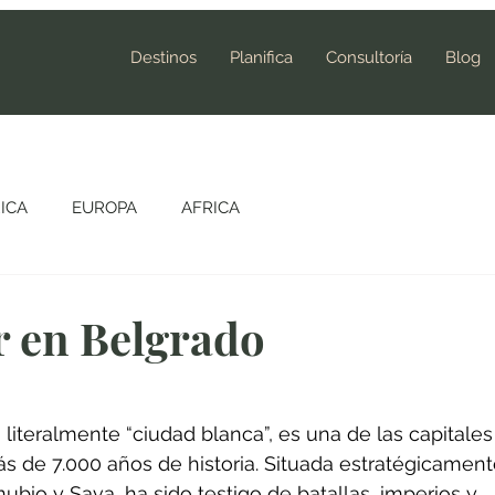
Destinos
Planifica
Consultoría
Blog
ICA
EUROPA
AFRICA
r en Belgrado
literalmente “ciudad blanca”, es una de las capitales
 de 7.000 años de historia. Situada estratégicament
nubio y Sava, ha sido testigo de batallas, imperios y 