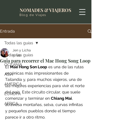
NOMADES & VIAJEROS
Blog de Viajes
Entrada
Todas las guías
Jen y Licha
Todas las guías
5 feb
Guia para recorrer el Mae Hong Song Loop
OCEANIA
El 
Mae Hong Son Loop
 es una de las rutas 
escénicas más impresionantes de 
ASIA
Tailandia y, para muchos viajeros, una de 
AMERICA
las mejores experiencias para vivir el norte 
del país. Este circuito circular, que suele 
EUROPA
comenzar y terminar en 
Chiang Mai
, 
AFRICA
atraviesa montañas, selva, curvas infinitas 
y pequeños pueblos donde el tiempo 
parece ir a otro ritmo.