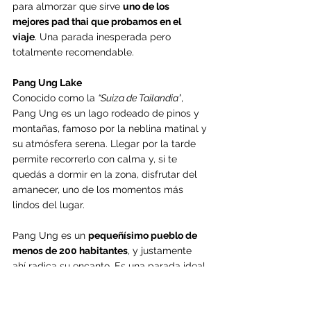
para almorzar que sirve 
uno de los 
mejores pad thai que probamos en el 
viaje
. Una parada inesperada pero 
totalmente recomendable.
Pang Ung Lake
Conocido como la 
“Suiza de Tailandia”
, 
Pang Ung es un lago rodeado de pinos y 
montañas, famoso por la neblina matinal y 
su atmósfera serena. Llegar por la tarde 
permite recorrerlo con calma y, si te 
quedás a dormir en la zona, disfrutar del 
amanecer, uno de los momentos más 
lindos del lugar.
Pang Ung es un 
pequeñísimo pueblo de 
menos de 200 habitantes
, y justamente 
ahí radica su encanto. Es una parada ideal 
para conectar con la 
cara más rural y 
remota del norte de Tailandia
, lejos del 