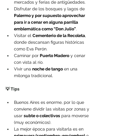
mercados y ferias de antigüedades.
Disfrutar de los bosques y lagos de 
Palermo y por supuesto aprovechar 
para ir a cenar en alguna parrilla 
emblemática como “Don Julio”
.
Visitar el 
Cementerio de la Recoleta
, 
donde descansan figuras históricas 
como Eva Perón.
Caminar por 
Puerto Madero
 y cenar 
con vista al río.
Vivir una 
noche de tango
 en una 
milonga tradicional.
💡 Tips
Buenos Aires es enorme, por lo que 
conviene dividir las visitas por zonas y 
usar 
subte o colectivos
 para moverse 
(muy económicos).
La mejor época para visitarla es en 
primavera (septiembre–noviembre)
 o 