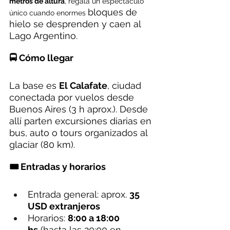
metros de altura
, regala un espectáculo 
bloques de 
único cuando enormes 
hielo se desprenden y caen al 
Lago Argentino.
🚍 Cómo llegar
La base es 
El Calafate
, ciudad 
conectada por vuelos desde 
Buenos Aires (3 h aprox.). Desde 
allí parten excursiones diarias en 
bus, auto o tours organizados al 
glaciar (80 km).
🎟️ Entradas y horarios
Entrada general: aprox. 
35 
USD extranjeros
Horarios: 
8:00 a 18:00 
hs
 (hasta las 20:00 en 