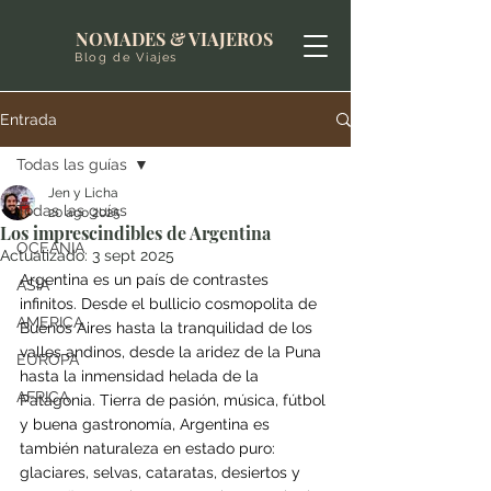
NOMADES & VIAJEROS
Blog de Viajes
Entrada
Todas las guías
Jen y Licha
Todas las guías
20 ago 2025
Los imprescindibles de Argentina
OCEANIA
Actualizado:
3 sept 2025
Argentina es un país de contrastes 
ASIA
infinitos. Desde el bullicio cosmopolita de 
AMERICA
Buenos Aires hasta la tranquilidad de los 
valles andinos, desde la aridez de la Puna 
EUROPA
hasta la inmensidad helada de la 
AFRICA
Patagonia. Tierra de pasión, música, fútbol 
y buena gastronomía, Argentina es 
también naturaleza en estado puro: 
glaciares, selvas, cataratas, desiertos y 