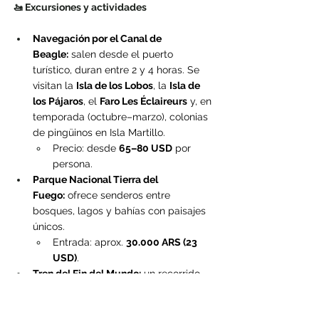
🚤 Excursiones y actividades
Navegación por el Canal de 
Beagle:
 salen desde el puerto 
turístico, duran entre 2 y 4 horas. Se 
visitan la 
Isla de los Lobos
, la 
Isla de 
los Pájaros
, el 
Faro Les Éclaireurs
 y, en 
temporada (octubre–marzo), colonias 
de pingüinos en Isla Martillo.
Precio: desde 
65–80 USD
 por 
persona.
Parque Nacional Tierra del 
Fuego:
 ofrece senderos entre 
bosques, lagos y bahías con paisajes 
únicos.
Entrada: aprox. 
30.000 ARS (23 
USD)
.
Tren del Fin del Mundo:
 un recorrido 
histórico en un antiguo tren de presos, 
dentro del parque.