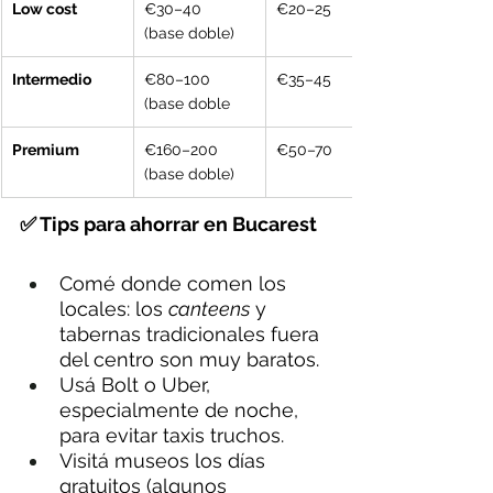
Low cost
€30–40 
€20–25
(base doble)
Intermedio
€80–100 
€35–45
(base doble
Premium
€160–200 
€50–70
(base doble)
✅ Tips para ahorrar en Bucarest
Comé donde comen los 
locales: los 
canteens
 y 
tabernas tradicionales fuera 
del centro son muy baratos.
Usá Bolt o Uber, 
especialmente de noche, 
para evitar taxis truchos.
Visitá museos los días 
gratuitos (algunos 