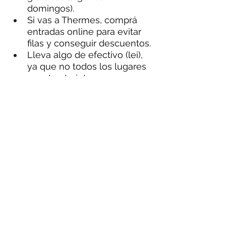
domingos).
Si vas a Thermes, comprá 
entradas online para evitar 
filas y conseguir descuentos.
Lleva algo de efectivo (lei), 
ya que no todos los lugares 
aceptan tarjeta.
👉 Conclusión
Bucarest es una joya escondida 
de Europa del Este. Amigable 
para el viajero, económica, rica 
en historia y con mucha vida 
cultural. Ideal para una escapada 
de 2 a 4 días, o como puerta de 
entrada para explorar 
Transilvania.