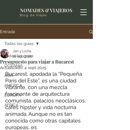
NOMADES & VIAJEROS
Blog de Viajes
Entrada
Todas las guías
Jen y Licha
Todas las guías
28 ago 2025
Presupuesto para viajar a Bucarest
OCEANIA
Actualizado:
4 sept 2025
Bucarest, apodada la “Pequeña 
ASIA
París del Este”, es una ciudad 
AMERICA
vibrante, con una mezcla 
fascinante de arquitectura 
EUROPA
comunista, palacios neoclásicos, 
AFRICA
cafés hipster y vida nocturna 
animada. Aunque no es tan 
conocida como otras capitales 
europeas, es 