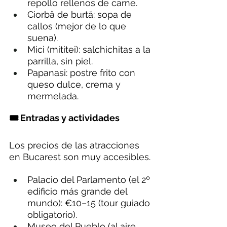
repollo rellenos de carne.
Ciorbă de burtă: sopa de 
callos (mejor de lo que 
suena).
Mici (mititei): salchichitas a la 
parrilla, sin piel.
Papanasi: postre frito con 
queso dulce, crema y 
mermelada.
🎟️ Entradas y actividades
Los precios de las atracciones 
en Bucarest son muy accesibles.
Palacio del Parlamento (el 2º 
edificio más grande del 
mundo): €10–15 (tour guiado 
obligatorio).
Museo del Pueblo (al aire 