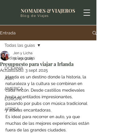
NOMADES & VIAJEROS
Blog de Viajes
Entrada
Todas las guías
Jen y Licha
Todas las guías
30 ago 2025
Presupuesto para viajar a Irlanda
OCEANIA
Actualizado:
3 sept 2025
Irlanda es un destino donde la historia, la 
ASIA
naturaleza y la cultura se combinan en 
AMERICA
cada rincón. Desde castillos medievales 
hasta acantilados impresionantes, 
EUROPA
pasando por pubs con música tradicional 
AFRICA
y aldeas encantadoras. 
Es ideal para recorrer en auto, ya que 
muchas de las mejores experiencias están 
fuera de las grandes ciudades.