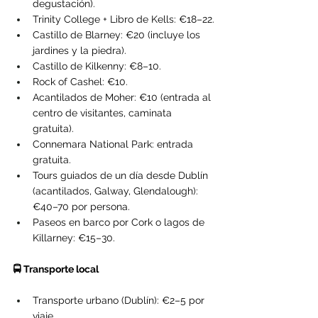
degustación).
Trinity College + Libro de Kells: €18–22.
Castillo de Blarney: €20 (incluye los 
jardines y la piedra).
Castillo de Kilkenny: €8–10.
Rock of Cashel: €10.
Acantilados de Moher: €10 (entrada al 
centro de visitantes, caminata 
gratuita).
Connemara National Park: entrada 
gratuita.
Tours guiados de un día desde Dublín 
(acantilados, Galway, Glendalough): 
€40–70 por persona.
Paseos en barco por Cork o lagos de 
Killarney: €15–30.
🚍 Transporte local
Transporte urbano (Dublín): €2–5 por 
viaje.