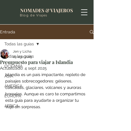
NOMADES & VIAJEROS
Blog de Viajes
Entrada
Todas las guías
Jen y Licha
Todas las guías
29 ago 2025
Presupuesto para viajar a Islandia
OCEANIA
Actualizado:
4 sept 2025
Islandia es un país impactante, repleto de 
ASIA
paisajes sobrecogedores: géiseres, 
AMERICA
cascadas, glaciares, volcanes y auroras 
boreales. Aunque es caro te compartimos 
EUROPA
esta guía para ayudarte a organizar tu 
AFRICA
viaje sin sorpresas.