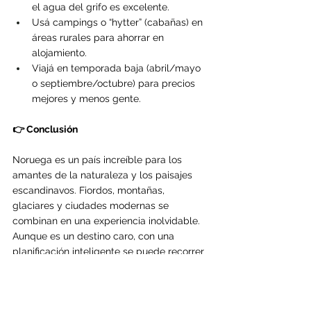
el agua del grifo es excelente.
Usá campings o “hytter” (cabañas) en 
áreas rurales para ahorrar en 
alojamiento.
Viajá en temporada baja (abril/mayo 
o septiembre/octubre) para precios 
mejores y menos gente.
👉 Conclusión
Noruega es un país increíble para los 
amantes de la naturaleza y los paisajes 
escandinavos. Fiordos, montañas, 
glaciares y ciudades modernas se 
combinan en una experiencia inolvidable. 
Aunque es un destino caro, con una 
planificación inteligente se puede recorrer 
sin romper el presupuesto.
Ideal para un viaje de 7 a 15 días si querés 