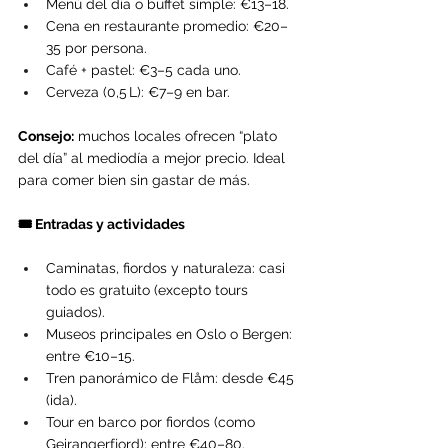
Menú del día o buffet simple: €13–18.
Cena en restaurante promedio: €20–
35 por persona.
Café + pastel: €3–5 cada uno.
Cerveza (0,5 L): €7–9 en bar.
Consejo:
 muchos locales ofrecen “plato 
del día” al mediodía a mejor precio. Ideal 
para comer bien sin gastar de más.
🎟️ Entradas y actividades
Caminatas, fiordos y naturaleza: casi 
todo es gratuito (excepto tours 
guiados).
Museos principales en Oslo o Bergen: 
entre €10–15.
Tren panorámico de Flåm: desde €45 
(ida).
Tour en barco por fiordos (como 
Geirangerfjord): entre €40–80.