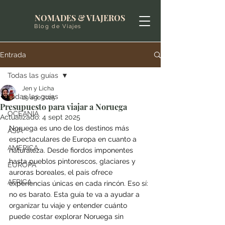
NOMADES & VIAJEROS
Blog de Viajes
Entrada
Todas las guías
Jen y Licha
Todas las guías
29 ago 2025
Presupuesto para viajar a Noruega
OCEANIA
Actualizado:
4 sept 2025
Noruega es uno de los destinos más 
ASIA
espectaculares de Europa en cuanto a 
AMERICA
naturaleza. Desde fiordos imponentes 
hasta pueblos pintorescos, glaciares y 
EUROPA
auroras boreales, el país ofrece 
AFRICA
experiencias únicas en cada rincón. Eso sí: 
no es barato. Esta guía te va a ayudar a 
organizar tu viaje y entender cuánto 
puede costar explorar Noruega sin 