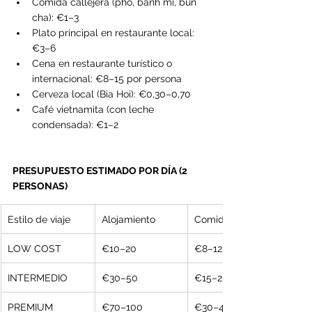
Comida callejera (pho, banh mi, bun 
cha): €1–3
Plato principal en restaurante local: 
€3–6
Cena en restaurante turístico o 
internacional: €8–15 por persona
Cerveza local (Bia Hoi): €0,30–0,70
Café vietnamita (con leche 
condensada): €1–2
PRESUPUESTO ESTIMADO POR DÍA (2 
PERSONAS)
Estilo de viaje
Alojamiento
Comida
LOW COST
€10–20
€8–12
INTERMEDIO
€30–50
€15–25
PREMIUM
€70–100
€30–40