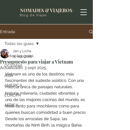
NOMADES & VIAJEROS
Blog de Viajes
Entrada
Todas las guías
Jen y Licha
Todas las guías
30 ago 2025
Presupuesto para viajar a Vietnam
OCEANIA
Actualizado:
3 sept 2025
Vietnam es uno de los destinos más 
ASIA
fascinantes del sudeste asiático. Con una 
AMERICA
mezcla única de paisajes naturales, 
historia milenaria, ciudades vibrantes y 
EUROPA
una de las mejores cocinas del mundo, es 
AFRICA
ideal tanto para mochileros como para 
quienes buscan comodidad a buen precio. 
Desde los arrozales de Sapa, las 
montañas de Ninh Binh, la mágica Bahía 